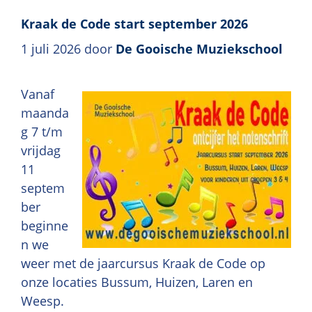
Kraak de Code start september 2026
1 juli 2026
door
De Gooische Muziekschool
Vanaf
maanda
g 7 t/m
vrijdag
11
septem
ber
beginne
n we
weer met de jaarcursus Kraak de Code op
onze locaties Bussum, Huizen, Laren en
Weesp.