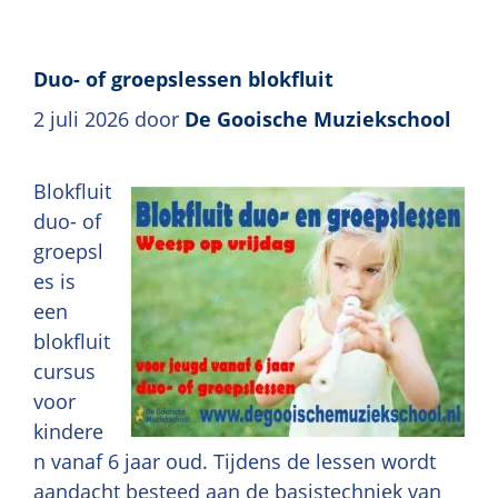
Duo- of groepslessen blokfluit
2 juli 2026
door
De Gooische Muziekschool
Blokfluit
duo- of
groepsl
es is
een
blokfluit
cursus
voor
kindere
n vanaf 6 jaar oud. Tijdens de lessen wordt
aandacht besteed aan de basistechniek van