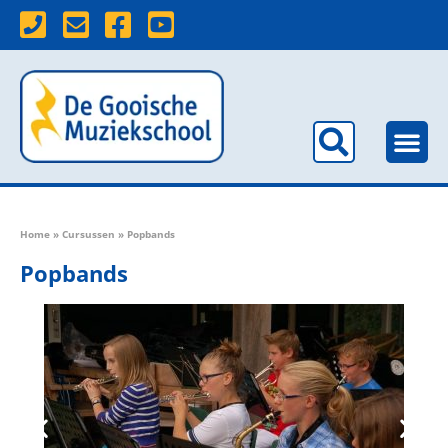
Home
»
Cursussen
»
Popbands
Popbands