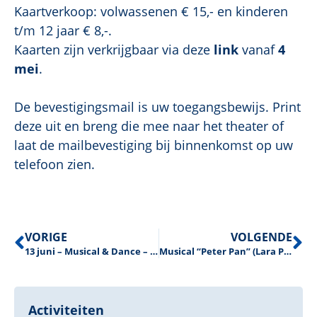
Kaartverkoop: volwassenen € 15,- en kinderen
t/m 12 jaar € 8,-.
Kaarten zijn verkrijgbaar via deze
link
vanaf
4
mei
.
De bevestigingsmail is uw toegangsbewijs. Print
deze uit en breng die mee naar het theater of
laat de mailbevestiging bij binnenkomst op uw
telefoon zien.
VORIGE
VOLGENDE
13 juni – Musical & Dance – Lion King
Musical “Peter Pan” (Lara Pan) – zondag 21 juni om 16.00 uur
Activiteiten