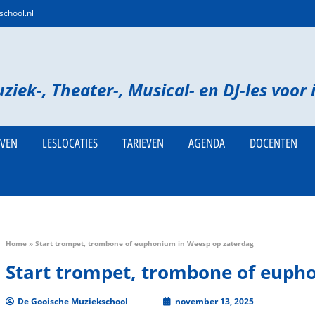
chool.nl
ziek-, Theater-, Musical- en DJ-les voor 
JVEN
LESLOCATIES
TARIEVEN
AGENDA
DOCENTEN
Home
»
Start trompet, trombone of euphonium in Weesp op zaterdag
Start trompet, trombone of euph
De Gooische Muziekschool
november 13, 2025