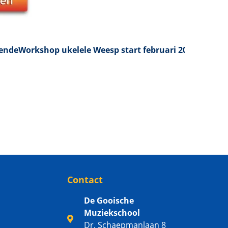
ende
Workshop ukelele Weesp start februari 2026
Contact
De Gooische
Muziekschool
Dr. Schaepmanlaan 8