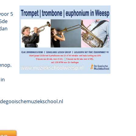
voor 5
 5de
 dan
enop.
in
o@degooischemuziekschool.nl