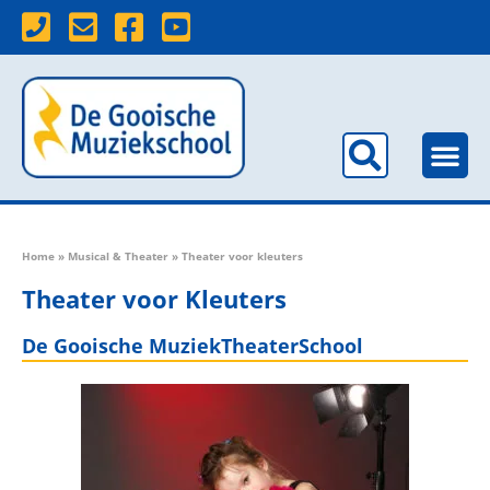
Home
»
Musical & Theater
»
Theater voor kleuters
Theater voor Kleuters
De Gooische MuziekTheaterSchool